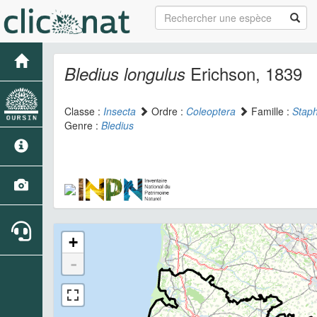
Erichson, 1839
Bledius longulus
Classe :
Insecta
Ordre :
Coleoptera
Famille :
Staph
Genre :
Bledius
+
-