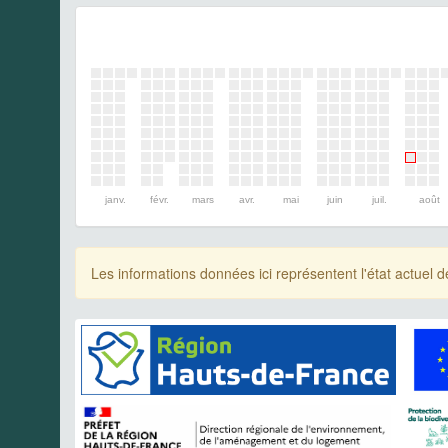
janv.
févr.
mars
avr.
mai
juin
juil.
août
Les informations données ici représentent l'état actue