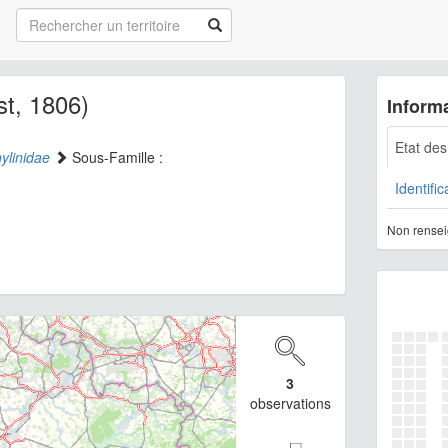
t, 1806)
Informa
Etat de
ylinidae
Sous-Famille :
Identific
Non rensei
3
observations