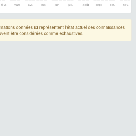
févr.
mars
avr.
mai
juin
juil.
août
sept.
oct.
nov.
rmations données ici représentent l'état actuel des connaissances
uvent être considérées comme exhaustives.