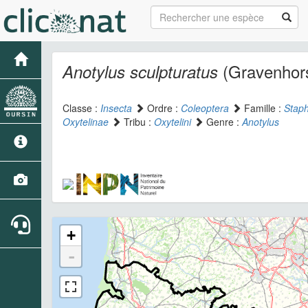
(Gravenhors
Anotylus sculpturatus
Classe :
Insecta
Ordre :
Coleoptera
Famille :
Staph
Oxytelinae
Tribu :
Oxytelini
Genre :
Anotylus
+
-