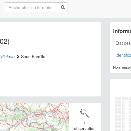
Informa
02)
Etat de
Identific
ylinidae
Sous-Famille :
Non rensei
1
observation