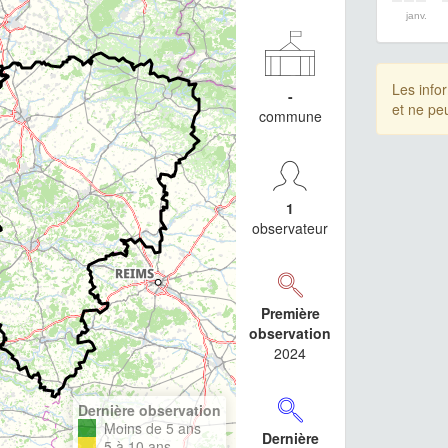
janv.
Les info
-
et ne pe
commune
1
observateur
Première
observation
2024
Dernière observation
Moins de 5 ans
Dernière
5 à 10 ans