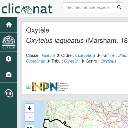
Oxytèle
(Marsham, 18
Oxytelus laqueatus
Classe :
Insecta
Ordre :
Coleoptera
Famille :
Staph
Oxytelinae
Tribu :
Oxytelini
Genre :
Oxytelus
+
-