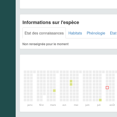
Informations sur l'espèce
Etat des connaissances
Habitats
Phénologie
Etat
Non renseignée pour le moment
janv.
févr.
mars
avr.
mai
juin
juil.
août