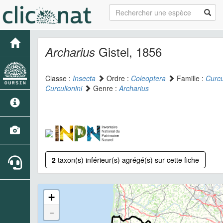
Gistel, 1856
Archarius
Classe :
Insecta
Ordre :
Coleoptera
Famille :
Curcu
Curculionini
Genre :
Archarius
2
taxon(s) inférieur(s) agrégé(s) sur cette fiche
+
-