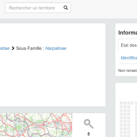
Informa
Etat de
bidae
Sous-Famille :
Harpalinae
Identific
Non rensei
5