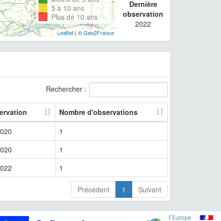
Dernière
5 à 10 ans
observation
Plus de 10 ans
2022
Leaflet
| ©
Geo2France
Rechercher :
ervation
Nombre d'observations
020
1
020
1
022
1
Précédent
1
Suivant