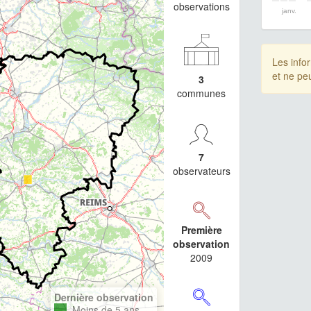
observations
janv.
Les info
et ne pe
3
communes
7
observateurs
Première
observation
2009
Dernière observation
Moins de 5 ans