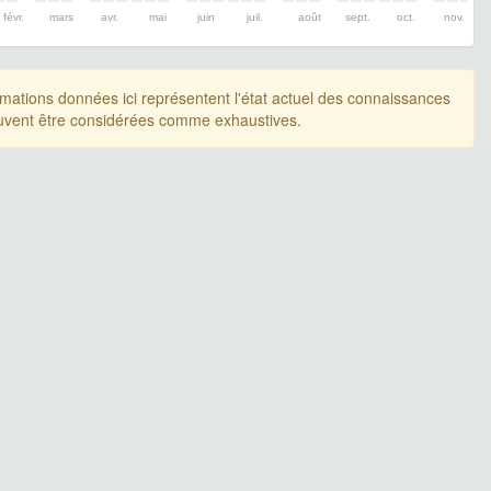
févr.
mars
avr.
mai
juin
juil.
août
sept.
oct.
nov.
rmations données ici représentent l'état actuel des connaissances
uvent être considérées comme exhaustives.