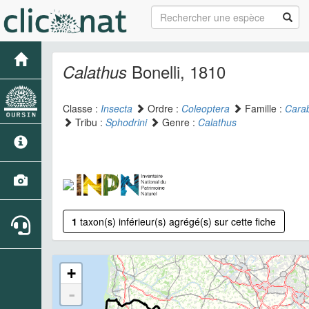
Bonelli, 1810
Calathus
Classe :
Insecta
Ordre :
Coleoptera
Famille :
Cara
Tribu :
Sphodrini
Genre :
Calathus
1
taxon(s) inférieur(s) agrégé(s) sur cette fiche
+
-