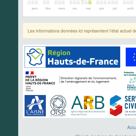
janv.
févr.
mars
avr.
mai
juin
juil.
août
Les informations données ici représentent l'état actue
Accu