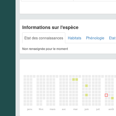
Informations sur l'espèce
Etat des connaissances
Habitats
Phénologie
Etat
Non renseignée pour le moment
janv.
févr.
mars
avr.
mai
juin
juil.
août