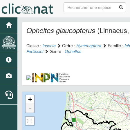
(Linnaeus,
Opheltes glaucopterus
Classe :
Insecta
Ordre :
Hymenoptera
Famille :
Ic
Perilissini
Genre :
Opheltes
+
-