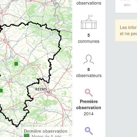
observations
janv.
Les info
et ne pe
5
communes
8
observateurs
Première
observation
2014
Dernière observation
Moins de 5 ans