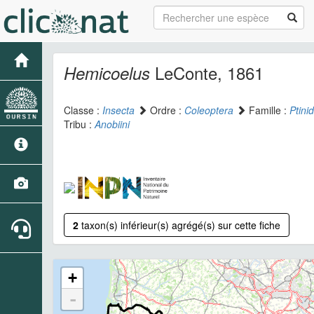
LeConte, 1861
Hemicoelus
Classe :
Insecta
Ordre :
Coleoptera
Famille :
Ptini
Tribu :
Anobiini
2
taxon(s) inférieur(s) agrégé(s) sur cette fiche
+
-