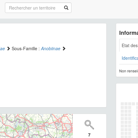
Informa
Etat de
dae
Sous-Famille :
Anobiinae
Identific
Non rensei
7