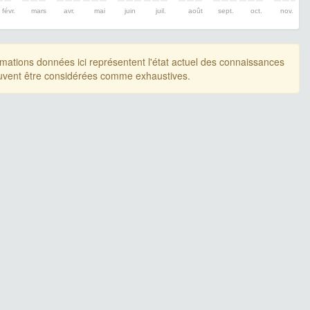
févr.
mars
avr.
mai
juin
juil.
août
sept.
oct.
nov.
rmations données ici représentent l'état actuel des connaissances
uvent être considérées comme exhaustives.