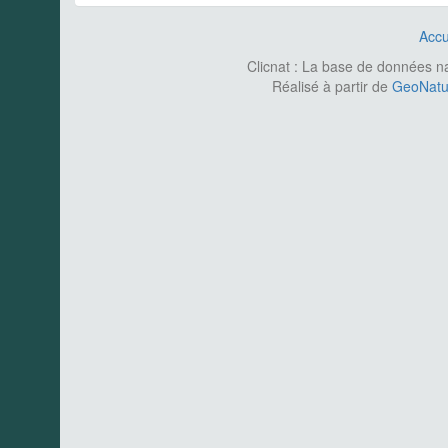
Accu
Clicnat : La base de données nat
Réalisé à partir de
GeoNatur