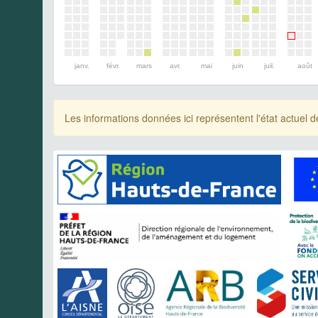
janv.
févr.
mars
avr.
mai
juin
juil.
août
Les informations données ici représentent l'état actue