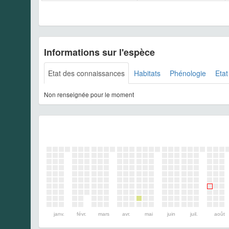
Informations sur l'espèce
Etat des connaissances
Habitats
Phénologie
Etat
Non renseignée pour le moment
janv.
févr.
mars
avr.
mai
juin
juil.
août