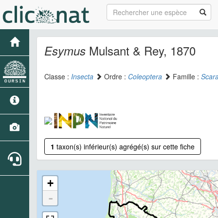
Mulsant & Rey, 1870
Esymus
Classe :
Insecta
Ordre :
Coleoptera
Famille :
Scar
1
taxon(s) inférieur(s) agrégé(s) sur cette fiche
+
-