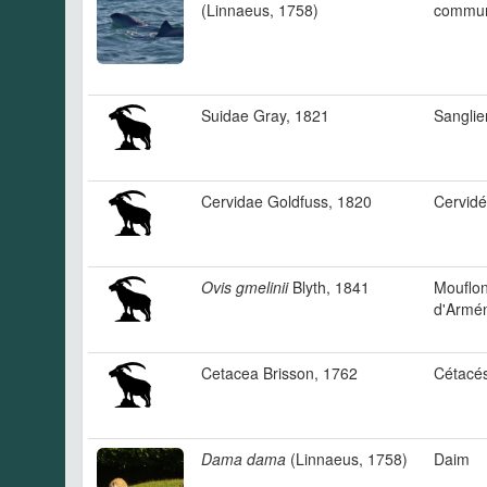
(Linnaeus, 1758)
commu
Suidae Gray, 1821
Sanglie
Cervidae Goldfuss, 1820
Cervidé
Ovis gmelinii
Blyth, 1841
Mouflo
d'Armé
Cetacea Brisson, 1762
Cétacé
Dama dama
(Linnaeus, 1758)
Daim