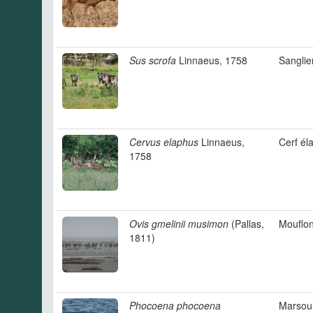
Sus scrofa
Linnaeus, 1758
Sanglie
Cervus elaphus
Linnaeus,
Cerf él
1758
Ovis gmelinii musimon
(Pallas,
Mouflo
1811)
Phocoena phocoena
Marsou