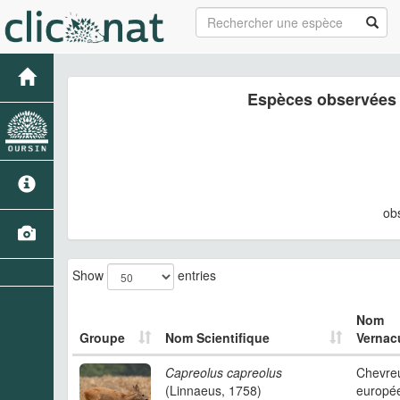
Espèces observées 
ob
Show
entries
Nom
Groupe
Nom Scientifique
Vernacu
Capreolus capreolus
Chevreu
(Linnaeus, 1758)
europé