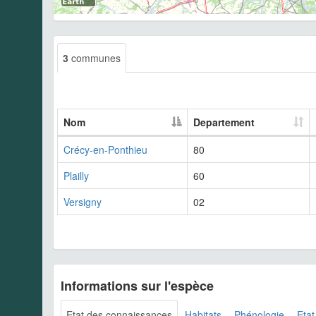
3
communes
Nom
Departement
Crécy-en-Ponthieu
80
Plailly
60
Versigny
02
Informations sur l'espèce
Etat des connaissances
Habitats
Phénologie
Etat