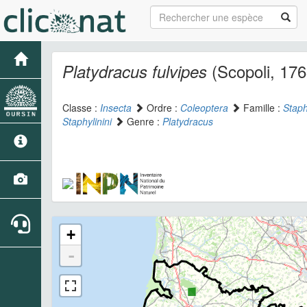
(Scopoli, 176
Platydracus fulvipes
Classe :
Insecta
Ordre :
Coleoptera
Famille :
Staph
Staphylinini
Genre :
Platydracus
+
-