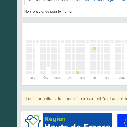
Non renseignée pour le moment
janv.
févr.
mars
avr.
mai
juin
juil.
août
Les informations données ici représentent l'état actue