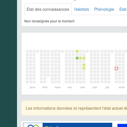
Etat des connaissances
Habitats
Phénologie
Etat
Non renseignée pour le moment
janv.
févr.
mars
avr.
mai
juin
juil.
août
Les informations données ici représentent l'état actue