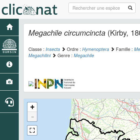
(Kirby, 18
Megachile circumcincta
Classe :
Insecta
Ordre :
Hymenoptera
Famille :
Me
Megachilini
Genre :
Megachile
+
-