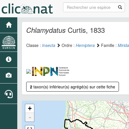
Curtis, 1833
Chlamydatus
Classe :
Insecta
Ordre :
Hemiptera
Famille :
Mirid
2
taxon(s) inférieur(s) agrégé(s) sur cette fiche
+
-