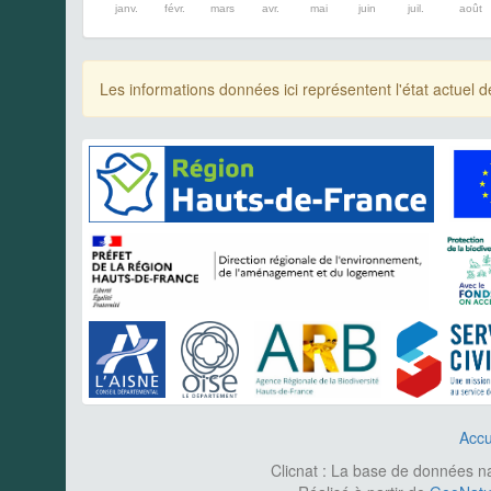
janv.
févr.
mars
avr.
mai
juin
juil.
août
Les informations données ici représentent l'état actue
Accu
Clicnat : La base de données nat