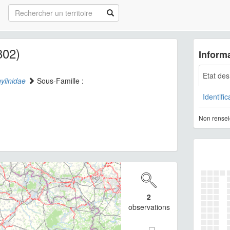
802)
Informa
Etat de
ylinidae
Sous-Famille :
Identific
Non rensei
2
observations