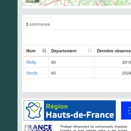
2
communes
Nom
Departement
Dernière observa
Reilly
60
201
Senlis
60
202