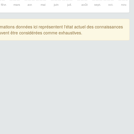
févr.
mars
avr.
mai
juin
juil.
août
sept.
oct.
nov.
rmations données ici représentent l'état actuel des connaissances
uvent être considérées comme exhaustives.