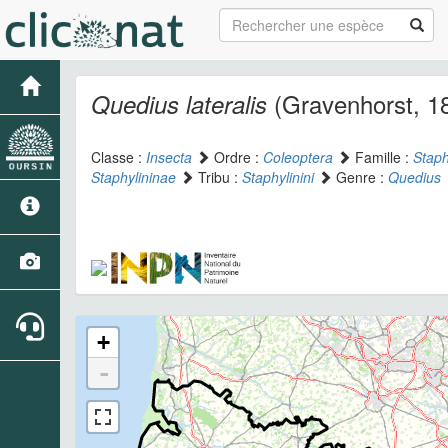
(Gravenhorst, 1
Quedius lateralis
Classe :
Insecta
Ordre :
Coleoptera
Famille :
Staph
Staphylininae
Tribu :
Staphylinini
Genre :
Quedius
+
-