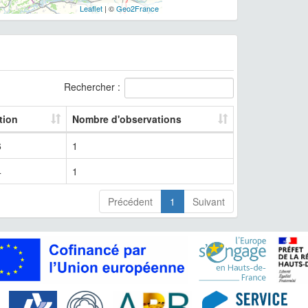
Leaflet
| ©
Geo2France
Rechercher :
tion
Nombre d'observations
6
1
4
1
Précédent
1
Suivant