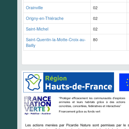
Orainville
02
Origny-en-Thiérache
02
Saint-Michel
02
Saint-Quentin-la-Motte-Croix-au-
80
Bailly