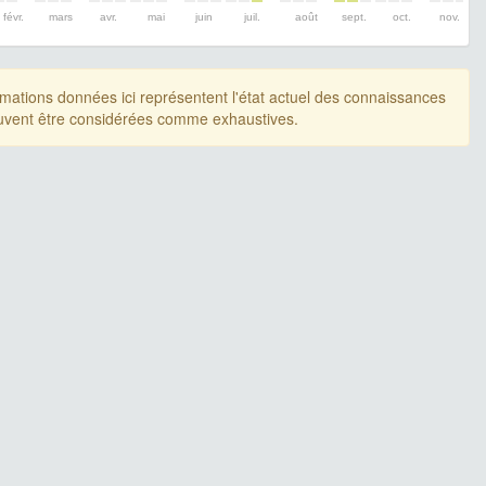
févr.
mars
avr.
mai
juin
juil.
août
sept.
oct.
nov.
rmations données ici représentent l'état actuel des connaissances
uvent être considérées comme exhaustives.