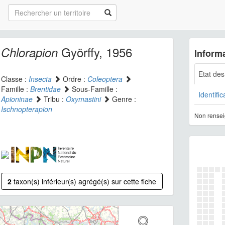
Györffy, 1956
Chlorapion
Informa
Etat de
Classe :
Insecta
Ordre :
Coleoptera
Famille :
Brentidae
Sous-Famille :
Identific
Apioninae
Tribu :
Oxymastini
Genre :
Ischnopterapion
Non rensei
2
taxon(s) inférieur(s) agrégé(s) sur cette fiche