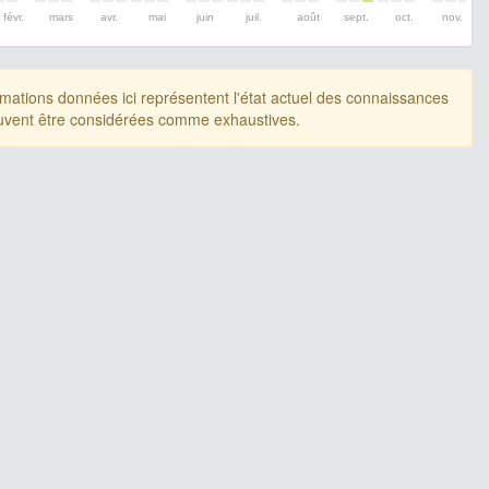
févr.
mars
avr.
mai
juin
juil.
août
sept.
oct.
nov.
rmations données ici représentent l'état actuel des connaissances
uvent être considérées comme exhaustives.