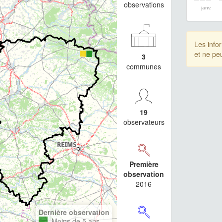
observations
janv.
Les info
et ne pe
3
communes
19
observateurs
Première
observation
2016
Dernière observation
Moins de 5 ans