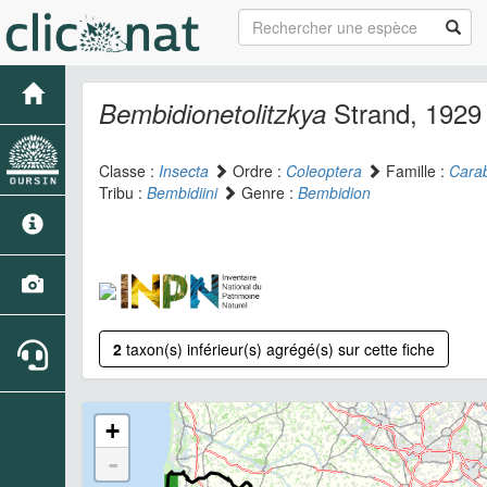
Strand, 1929
Bembidionetolitzkya
Classe :
Insecta
Ordre :
Coleoptera
Famille :
Cara
Tribu :
Bembidiini
Genre :
Bembidion
2
taxon(s) inférieur(s) agrégé(s) sur cette fiche
+
-