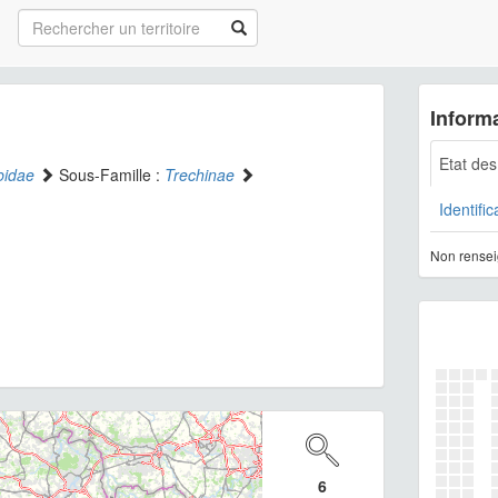
Informa
Etat de
bidae
Sous-Famille :
Trechinae
Identific
Non rensei
6