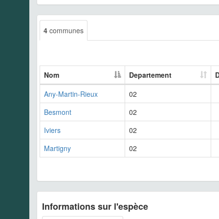
4
communes
Nom
Departement
D
Any-Martin-Rieux
02
Besmont
02
Iviers
02
Martigny
02
Informations sur l'espèce