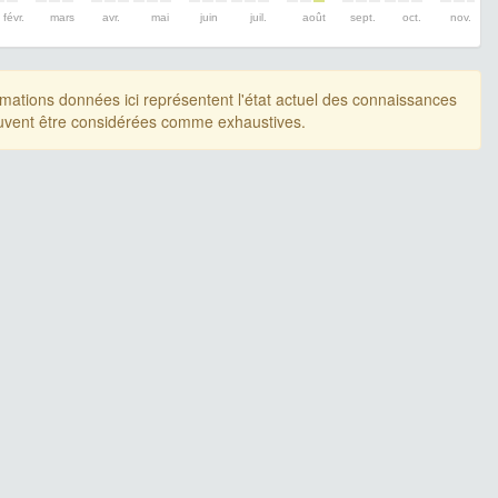
févr.
mars
avr.
mai
juin
juil.
août
sept.
oct.
nov.
rmations données ici représentent l'état actuel des connaissances
uvent être considérées comme exhaustives.