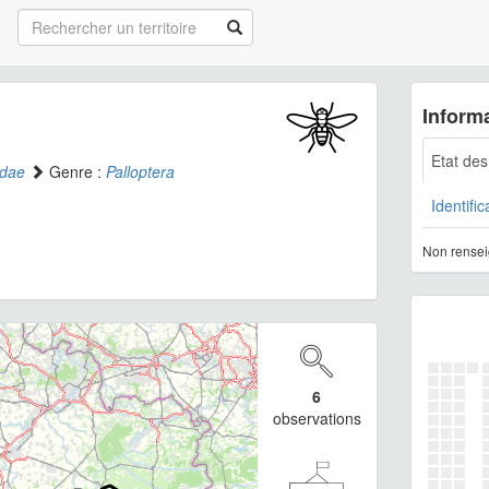
Informa
Etat de
idae
Genre :
Palloptera
Identific
Non rensei
6
observations