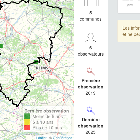
janv.
5
communes
Les info
et ne pe
6
observateurs
Première
observation
2019
Dernière observation
Moins de 5 ans
Dernière
5 à 10 ans
observation
Plus de 10 ans
2025
Leaflet
| ©
Geo2France