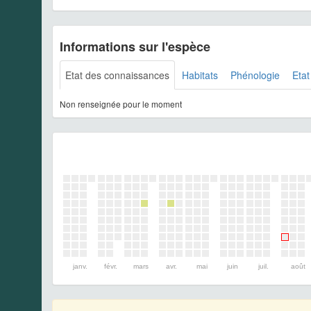
Informations sur l'espèce
Etat des connaissances
Habitats
Phénologie
Etat
Non renseignée pour le moment
janv.
févr.
mars
avr.
mai
juin
juil.
août