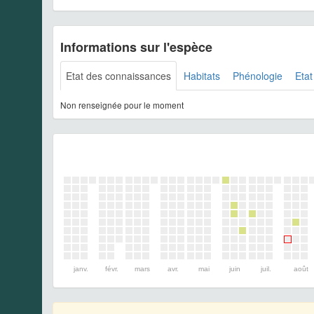
Informations sur l'espèce
Etat des connaissances
Habitats
Phénologie
Etat
Non renseignée pour le moment
janv.
févr.
mars
avr.
mai
juin
juil.
août