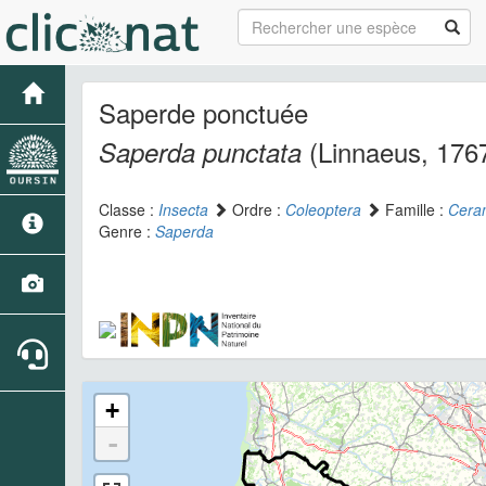
Saperde ponctuée
(Linnaeus, 176
Saperda punctata
Classe :
Insecta
Ordre :
Coleoptera
Famille :
Cera
Genre :
Saperda
+
-