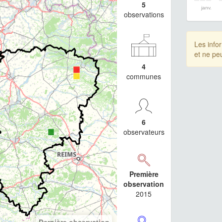
5
janv.
observations
Les info
et ne pe
4
communes
6
observateurs
Première
observation
2015
Dernière observation