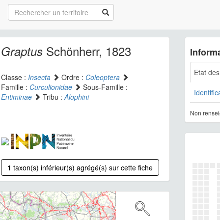
Schönherr, 1823
Graptus
Informa
Etat de
Classe :
Insecta
Ordre :
Coleoptera
Famille :
Curculionidae
Sous-Famille :
Identific
Entiminae
Tribu :
Alophini
Non rensei
1
taxon(s) inférieur(s) agrégé(s) sur cette fiche