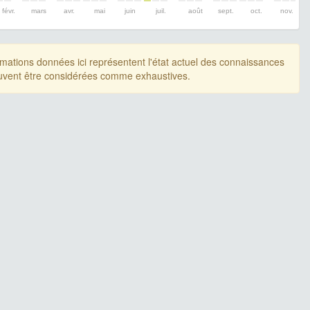
févr.
mars
avr.
mai
juin
juil.
août
sept.
oct.
nov.
rmations données ici représentent l'état actuel des connaissances
uvent être considérées comme exhaustives.