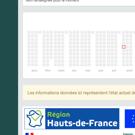
janv.
févr.
mars
avr.
mai
juin
juil.
août
Les informations données ici représentent l'état actue