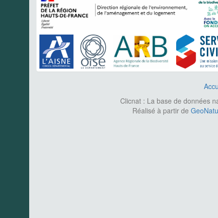
Accu
Clicnat : La base de données nat
Réalisé à partir de
GeoNatur