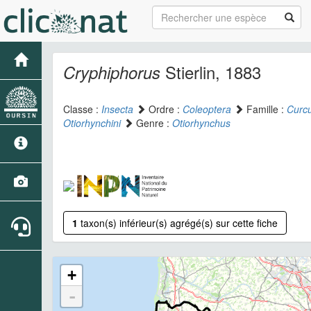
Stierlin, 1883
Cryphiphorus
Classe :
Insecta
Ordre :
Coleoptera
Famille :
Curcu
Otiorhynchini
Genre :
Otiorhynchus
1
taxon(s) inférieur(s) agrégé(s) sur cette fiche
+
-