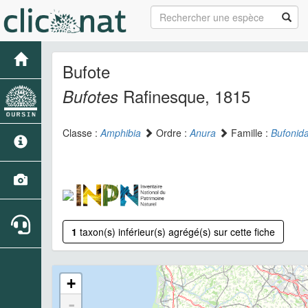
Bufote
Rafinesque, 1815
Bufotes
Classe :
Amphibia
Ordre :
Anura
Famille :
Bufonid
1
taxon(s) inférieur(s) agrégé(s) sur cette fiche
+
-