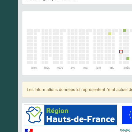
janv.
févr.
mars
avr.
mai
juin
juil.
août
Les informations données ici représentent l'état actue