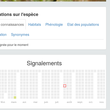
tions sur l'espèce
s connaissances
Habitats
Phénologie
Etat des populations
ation
Synonymes
gnée pour le moment
Signalements
févr.
mars
avr.
mai
juin
juil.
août
sept.
oct.
nov.