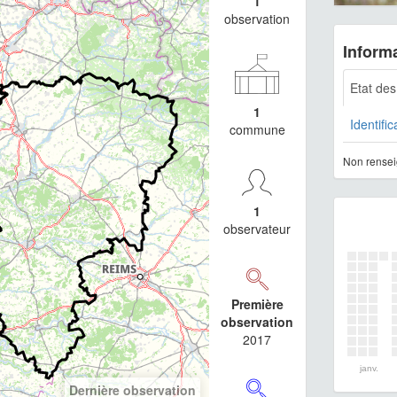
1
observation
Informa
Etat de
1
Identific
commune
Non rensei
1
observateur
Première
observation
2017
janv.
Dernière observation