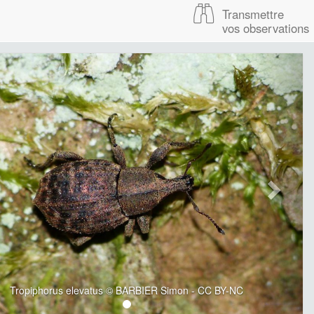
Transmettre
vos observations
Tropiphorus elevatus © BARBIER Simon - CC BY-NC