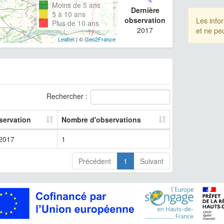
Moins de 5 ans
Dernière
5 à 10 ans
observation
Les info
Plus de 10 ans
2017
et ne pe
Leaflet
| ©
Geo2France
Rechercher :
servation
Nombre d'observations
2017
1
Précédent
1
Suivant