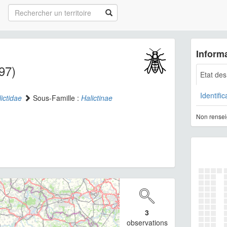
Informa
97)
Etat de
Identific
ictidae
Sous-Famille :
Halictinae
Non rensei
3
observations