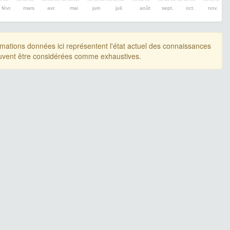
févr.
mars
avr.
mai
juin
juil.
août
sept.
oct.
nov.
rmations données ici représentent l'état actuel des connaissances
uvent être considérées comme exhaustives.