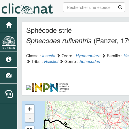
Sphécode strié
(Panzer, 17
Sphecodes rufiventris
Classe :
Insecta
Ordre :
Hymenoptera
Famille :
Hal
Tribu :
Halictini
Genre :
Sphecodes
+
-