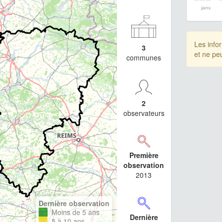
janv.
Les info
3
et ne pe
communes
2
observateurs
Première
observation
2013
Dernière observation
Moins de 5 ans
Dernière
5 à 10 ans