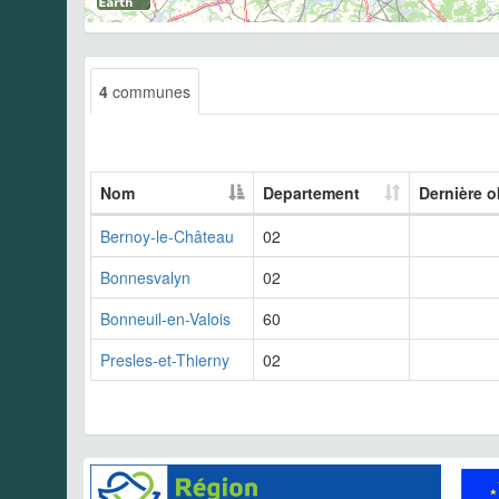
4
communes
Nom
Departement
Dernière o
Bernoy-le-Château
02
Bonnesvalyn
02
Bonneuil-en-Valois
60
Presles-et-Thierny
02