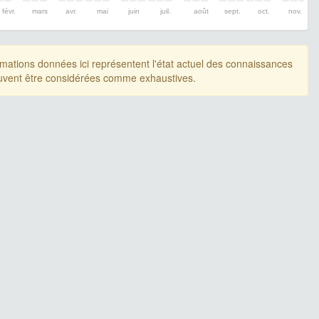
févr.
mars
avr.
mai
juin
juil.
août
sept.
oct.
nov.
rmations données ici représentent l'état actuel des connaissances
uvent être considérées comme exhaustives.