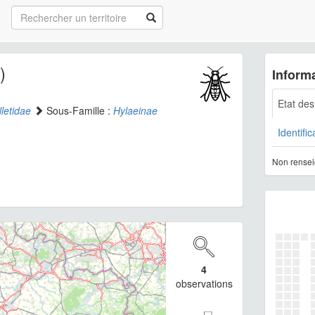
)
Informa
Etat de
letidae
Sous-Famille :
Hylaeinae
Identific
Non rensei
4
observations