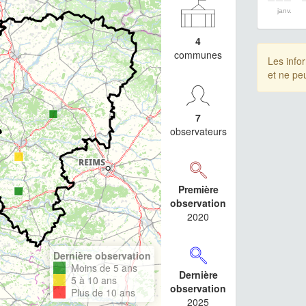
janv.
4
communes
Les info
et ne pe
7
observateurs
Première
observation
2020
Dernière observation
Moins de 5 ans
Dernière
5 à 10 ans
observation
Plus de 10 ans
2025