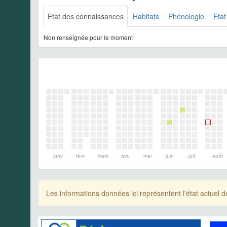
Etat des connaissances
Habitats
Phénologie
Etat
Non renseignée pour le moment
janv.
févr.
mars
avr.
mai
juin
juil.
août
Les informations données ici représentent l'état actue