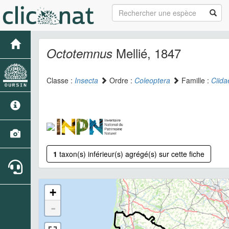
Mellié, 1847
Octotemnus
Classe :
Insecta
Ordre :
Coleoptera
Famille :
Ciida
1
taxon(s) inférieur(s) agrégé(s) sur cette fiche
+
-