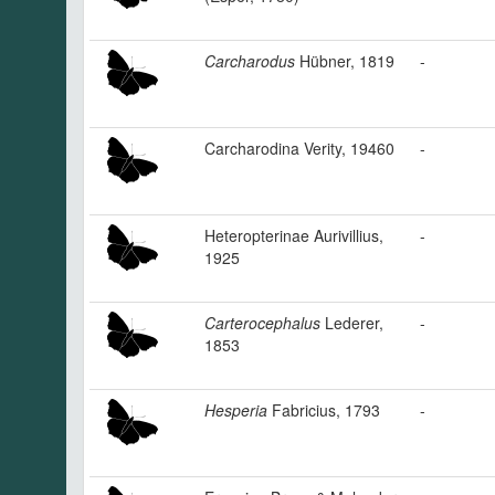
Carcharodus
Hübner, 1819
-
Carcharodina Verity, 19460
-
Heteropterinae Aurivillius,
-
1925
Carterocephalus
Lederer,
-
1853
Hesperia
Fabricius, 1793
-