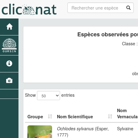
Espèces observées pou
Classe 
ob
Show
entries
Nom
Groupe
Nom Scientifique
Vernacula
Ochlodes sylvanus
(Esper,
Sylvaine
1777)