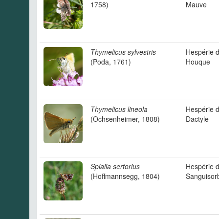
1758)
Mauve
Thymelicus sylvestris
Hespérie d
(Poda, 1761)
Houque
Thymelicus lineola
Hespérie 
(Ochsenheimer, 1808)
Dactyle
Spialia sertorius
Hespérie 
(Hoffmannsegg, 1804)
Sanguisor