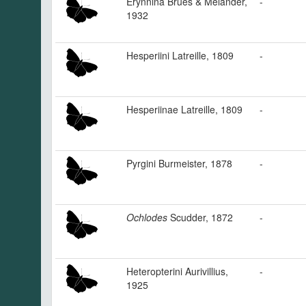
Erynnina Brues & Melander,
-
1932
Hesperiini Latreille, 1809
-
Hesperiinae Latreille, 1809
-
Pyrgini Burmeister, 1878
-
Ochlodes
Scudder, 1872
-
Heteropterini Aurivillius,
-
1925