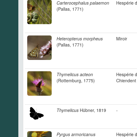
Carterocephalus palaemon
Hespérie 
(Pallas, 1771)
Heteropterus morpheus
Miroir
(Pallas, 1771)
Thymelicus acteon
Hespérie 
(Rottemburg, 1775)
Chiendent
Thymelicus
Hübner, 1819
-
Pyrgus armoricanus
Hespérie 