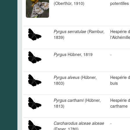
(Oberthür, 1910)
potentilles
Pyrgus serratulae
(Rambur,
Hespérie 
1839)
l'Alchémill
Pyrgus
Hübner, 1819
-
Pyrgus alveus
(Hübner,
Hespérie d
1803)
buis
Pyrgus carthami
(Hübner,
Hespérie 
1813)
carthame
Carcharodus alceae alceae
-
(Esper, 1780)