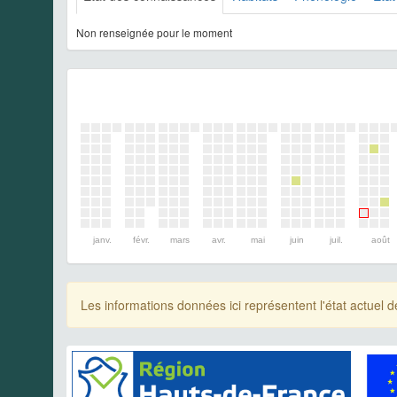
Non renseignée pour le moment
janv.
févr.
mars
avr.
mai
juin
juil.
août
Les informations données ici représentent l'état actue