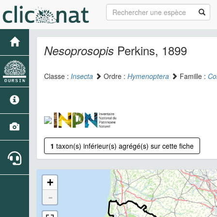
Perkins, 1899
Nesoprosopis
Classe :
Insecta
Ordre :
Hymenoptera
Famille :
Col
1
taxon(s) inférieur(s) agrégé(s) sur cette fiche
+
-