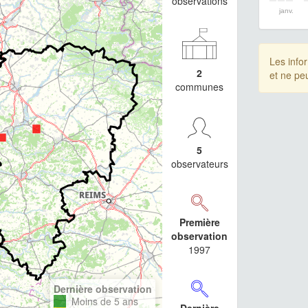
observations
janv.
Les info
2
et ne pe
communes
5
observateurs
Première
observation
1997
Dernière observation
Moins de 5 ans
Dernière