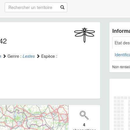
Informa
42
Etat de
Identific
e
Genre :
Lestes
Espèce :
Non rensei
4