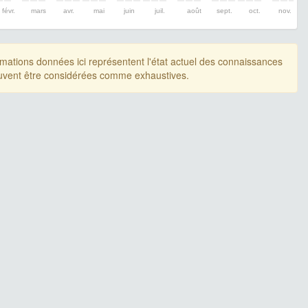
févr.
mars
avr.
mai
juin
juil.
août
sept.
oct.
nov.
rmations données ici représentent l'état actuel des connaissances
uvent être considérées comme exhaustives.