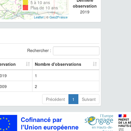
5 à 10 ans
observation
Plus de 10 ans
2019
Leaflet
| ©
Geo2France
Rechercher :
ervation
Nombre d'observations
019
1
009
2
Précédent
1
Suivant