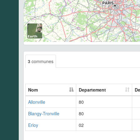
3
communes
Nom
Departement
De
Allonville
80
Blangy-Tronville
80
Erloy
02