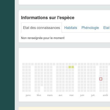
Informations sur l'espèce
Etat des connaissances
Habitats
Phénologie
Etat
Non renseignée pour le moment
janv.
févr.
mars
avr.
mai
juin
juil.
août