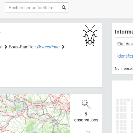
8
Informa
Etat de
ae
Sous-Famille :
Bryocorinae
Identific
Non rensei
5
observations