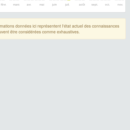
févr.
mars
avr.
mai
juin
juil.
août
sept.
oct.
nov.
rmations données ici représentent l'état actuel des connaissances
uvent être considérées comme exhaustives.