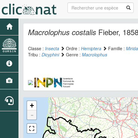
Fieber, 185
Macrolophus costalis
Classe :
Insecta
Ordre :
Hemiptera
Famille :
Mirid
Tribu :
Dicyphini
Genre :
Macrolophus
+
-