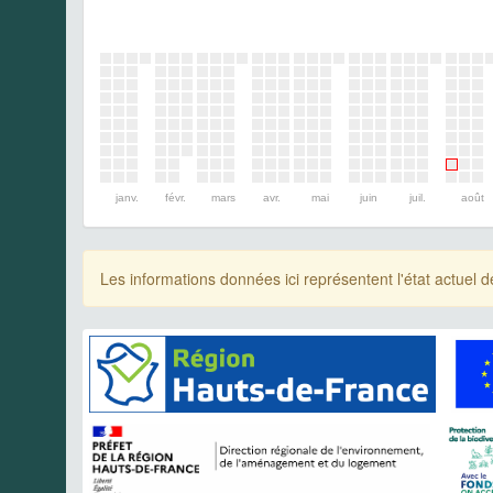
janv.
févr.
mars
avr.
mai
juin
juil.
août
Les informations données ici représentent l'état actue