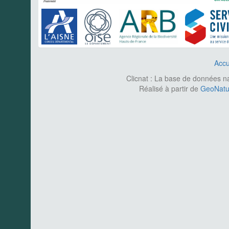
Accu
Clicnat : La base de données nat
Réalisé à partir de
GeoNatur