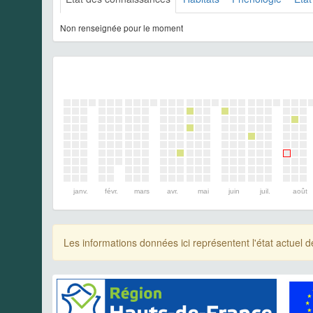
Non renseignée pour le moment
janv.
févr.
mars
avr.
mai
juin
juil.
août
Les informations données ici représentent l'état actue