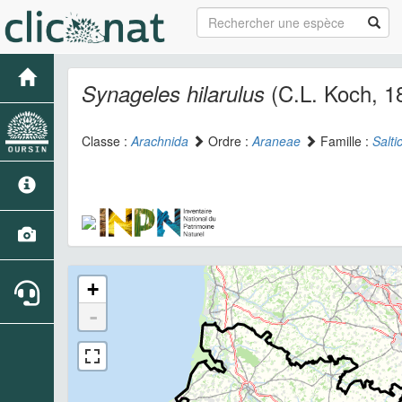
(C.L. Koch, 1
Synageles hilarulus
Classe :
Arachnida
Ordre :
Araneae
Famille :
Salti
+
-