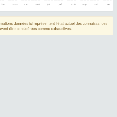
févr.
mars
avr.
mai
juin
juil.
août
sept.
oct.
nov.
rmations données ici représentent l'état actuel des connaissances
uvent être considérées comme exhaustives.