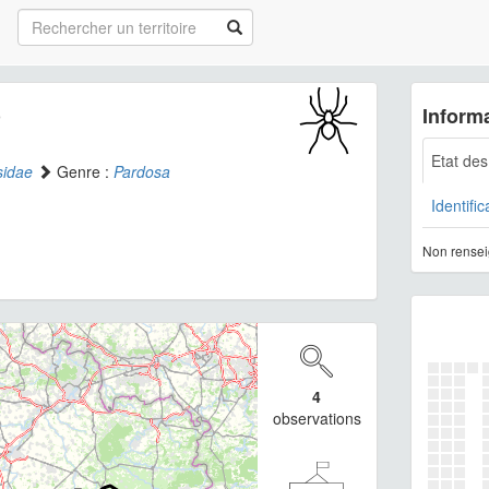
)
Informa
Etat de
sidae
Genre :
Pardosa
Identific
Non rensei
4
observations