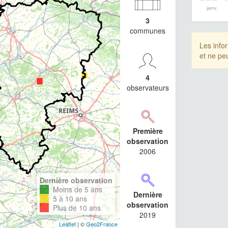
janv.
3
communes
Les info
et ne pe
4
observateurs
Première
observation
2006
Dernière observation
Moins de 5 ans
Dernière
5 à 10 ans
observation
Plus de 10 ans
2019
Leaflet
| ©
Geo2France