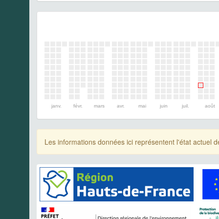
janv.
févr.
mars
avr.
mai
juin
juil.
août
Les informations données ici représentent l'état actue