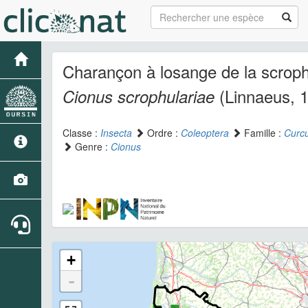
Charançon à losange de la scroph
(Linnaeus, 
Cionus scrophulariae
Classe :
Insecta
Ordre :
Coleoptera
Famille :
Curcu
Genre :
Cionus
+
-