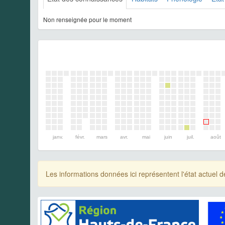
Non renseignée pour le moment
janv.
févr.
mars
avr.
mai
juin
juil.
août
Les informations données ici représentent l'état actue