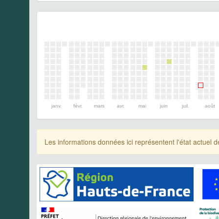
janv.
févr.
mars
avr.
mai
juin
juil.
août
Les informations données ici représentent l'état actue