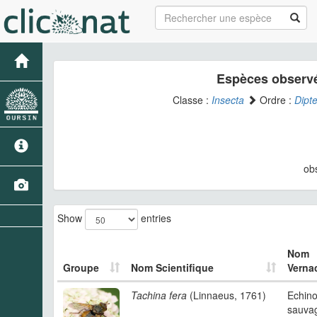
Espèces observé
Classe :
Insecta
Ordre :
Dipt
ob
Show
entries
Nom
Groupe
Nom Scientifique
Vernac
Tachina fera
(Linnaeus, 1761)
Echin
sauva