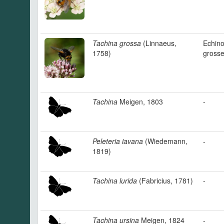
Tachina grossa
(Linnaeus,
Echin
1758)
gross
Tachina
Meigen, 1803
-
Peleteria iavana
(Wiedemann,
-
1819)
Tachina lurida
(Fabricius, 1781)
-
Tachina ursina
Meigen, 1824
-