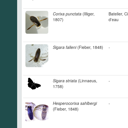
Corixa punctata
(Illiger,
Batelier, C
1807)
d'eau
Sigara falleni
(Fieber, 1848)
-
Sigara striata
(Linnaeus,
-
1758)
Hesperocorixa sahlbergi
-
(Fieber, 1848)