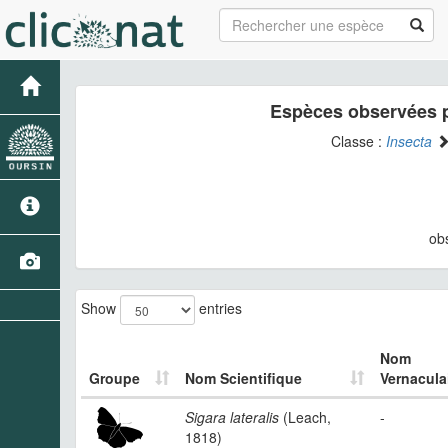
Espèces observées p
Classe :
Insecta
ob
Show
entries
Nom
Groupe
Nom Scientifique
Vernacula
Sigara lateralis
(Leach,
-
1818)