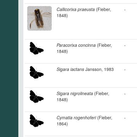
Callicorixa praeusta
(Fieber,
-
1848)
Paracorixa concinna
(Fieber,
-
1848)
Sigara iactans
Jansson, 1983
-
Sigara nigrolineata
(Fieber,
-
1848)
Cymatia rogenhoferi
(Fieber,
-
1864)