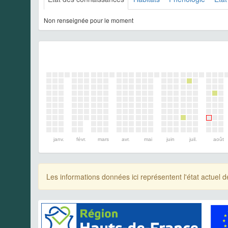
Non renseignée pour le moment
janv.
févr.
mars
avr.
mai
juin
juil.
août
Les informations données ici représentent l'état actue