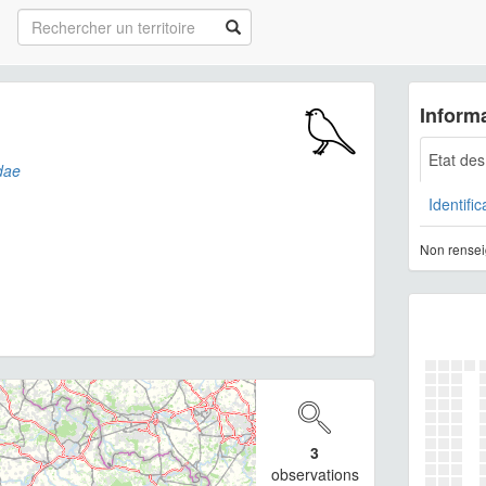
Informa
Etat de
dae
Identific
Non rensei
3
observations