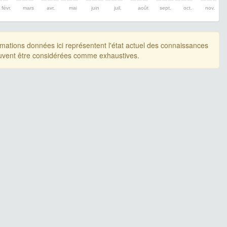
févr.
mars
avr.
mai
juin
juil.
août
sept.
oct.
nov.
rmations données ici représentent l'état actuel des connaissances
uvent être considérées comme exhaustives.