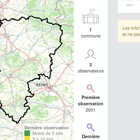
janv.
Les info
1
et ne pe
commune
2
observateurs
Première
observation
2001
Dernière observation
Moins de 5 ans
Dernière
5 à 10 ans