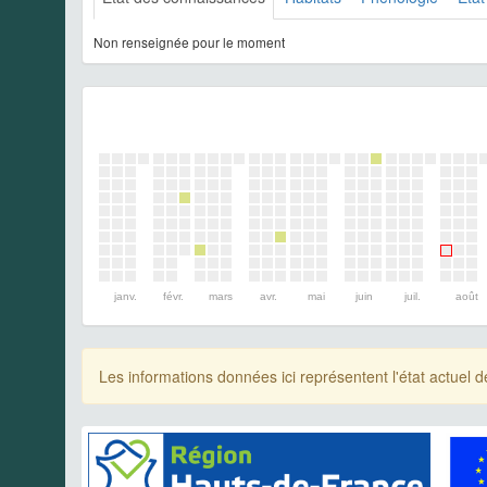
Non renseignée pour le moment
janv.
févr.
mars
avr.
mai
juin
juil.
août
Les informations données ici représentent l'état actue