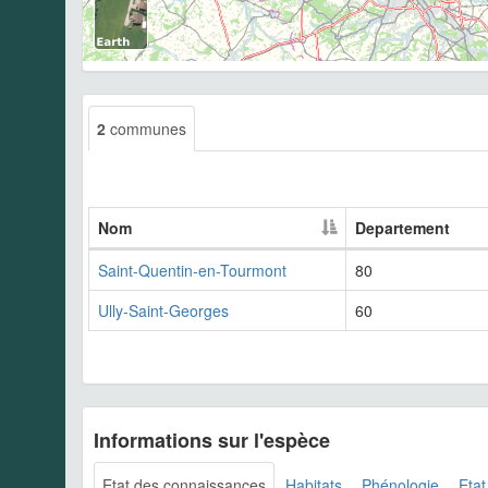
2
communes
Nom
Departement
Saint-Quentin-en-Tourmont
80
Ully-Saint-Georges
60
Informations sur l'espèce
Etat des connaissances
Habitats
Phénologie
Etat