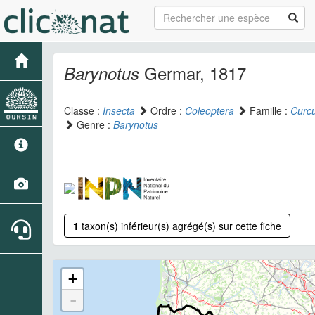
Germar, 1817
Barynotus
Classe :
Insecta
Ordre :
Coleoptera
Famille :
Curcu
Genre :
Barynotus
1
taxon(s) inférieur(s) agrégé(s) sur cette fiche
+
-